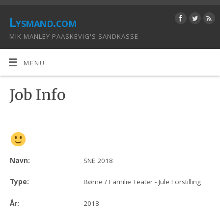
Lysmand.com
MIK MANLEY PAASKEVIG'S SANDKASSE
MENU
Job Info
Navn:
SNE 2018
Type:
Børne / Familie Teater - Jule Forstilling
År:
2018