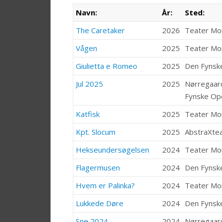
Navn:
År:
Sted:
The Caretaker
2026
Teater M
Vågen
2025
Teater M
Giulietta e Romeo
2025
Den Fynsk
Jul 2025
2025
Nørregaar
Fynske Op
Katfisk
2025
Teater M
Kpt. Slocum
2025
AbstraXte
Hekseundersøgelsen
2024
Teater M
Flagermusen
2024
Den Fynsk
Hvem er Palinka?
2024
Teater M
Lukkede Døre
2024
Den Fynsk
Sne 2024
2024
Nørregaar