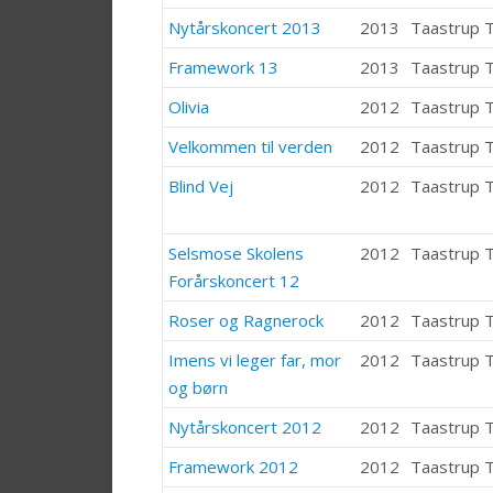
Nytårskoncert 2013
2013
Taastrup 
Framework 13
2013
Taastrup 
Olivia
2012
Taastrup 
Velkommen til verden
2012
Taastrup 
Blind Vej
2012
Taastrup 
Selsmose Skolens
2012
Taastrup 
Forårskoncert 12
Roser og Ragnerock
2012
Taastrup 
Imens vi leger far, mor
2012
Taastrup 
og børn
Nytårskoncert 2012
2012
Taastrup 
Framework 2012
2012
Taastrup 