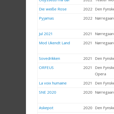
Die weiße Rose
2022
Den Fynsk
Pyjamas
2022
Nørregaar
Jul 2021
2021
Nørregaar
Mod Ukendt Land
2021
Nørregaar
Sovedrikken
2021
Den Fynsk
ORFEUS
2021
Den Fynske
Opera
La voix humaine
2021
Den Fynsk
SNE 2020
2020
Nørregaar
Askepot
2020
Den Fynsk