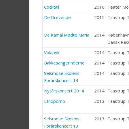
Cocktail
2016
Teater M
De Drevende
2015
Taastrup 
Da Kamal Mødte Maria
2014
København
Dansk Rak
Volapyk
2014
Taastrup 
Bakkesangerinderne
2014
Taastrup 
Selsmose Skolens
2014
Taastrup 
Forårskoncert 14
Nytårskoncert 2014
2014
Taastrup 
Etnoporno
2013
Taastrup 
Selsmose Skolens
2013
Taastrup 
Forårskoncert 13