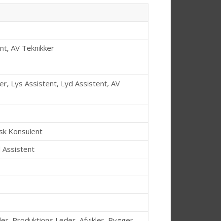
nt, AV Teknikker
r, Lys Assistent, Lyd Assistent, AV
isk Konsulent
d Assistent
er, Produktions Leder, Afvikler, Bygger,