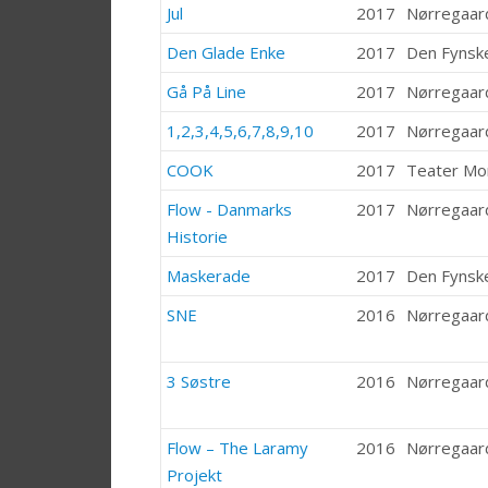
Jul
2017
Nørregaar
Den Glade Enke
2017
Den Fynsk
Gå På Line
2017
Nørregaar
1,2,3,4,5,6,7,8,9,10
2017
Nørregaar
COOK
2017
Teater M
Flow - Danmarks
2017
Nørregaar
Historie
Maskerade
2017
Den Fynsk
SNE
2016
Nørregaar
3 Søstre
2016
Nørregaar
Flow – The Laramy
2016
Nørregaar
Projekt