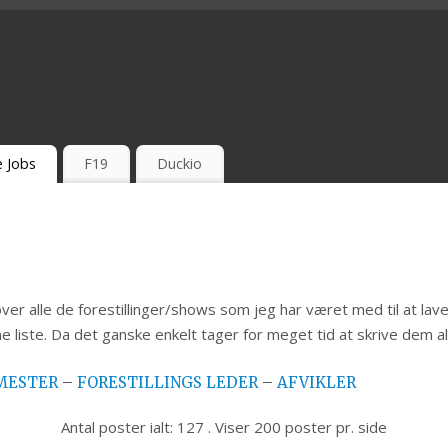
e Jobs
F19
Duckio
 over alle de forestillinger/shows som jeg har været med til at l
 liste. Da det ganske enkelt tager for meget tid at skrive dem 
MESTER
–
FORESTILLINGS LEDER
–
AFVIKLER
Antal poster ialt: 127 . Viser 200 poster pr. side