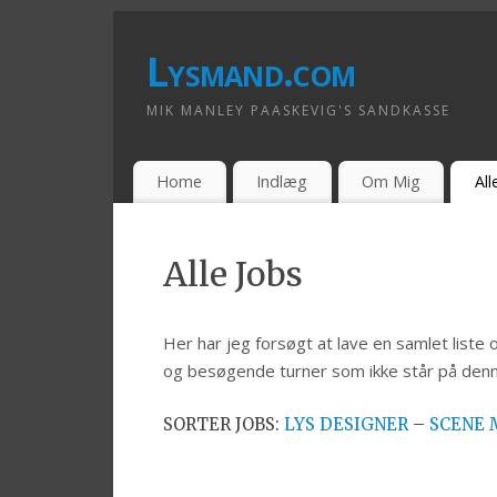
Lysmand.com
MIK MANLEY PAASKEVIG'S SANDKASSE
Home
Indlæg
Om Mig
All
Alle Jobs
Her har jeg forsøgt at lave en samlet liste
og besøgende turner som ikke står på denne
SORTER JOBS:
LYS DESIGNER
–
SCENE 