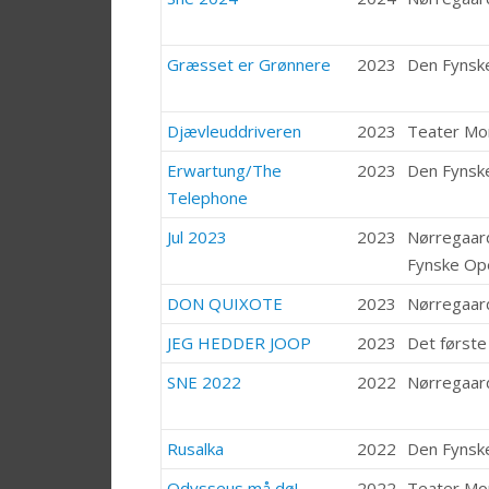
Græsset er Grønnere
2023
Den Fynsk
Djævleuddriveren
2023
Teater M
Erwartung/The
2023
Den Fynsk
Telephone
Jul 2023
2023
Nørregaar
Fynske Op
DON QUIXOTE
2023
Nørregaar
JEG HEDDER JOOP
2023
Det første
SNE 2022
2022
Nørregaar
Rusalka
2022
Den Fynsk
Odysseus må dø!
2022
Teater M