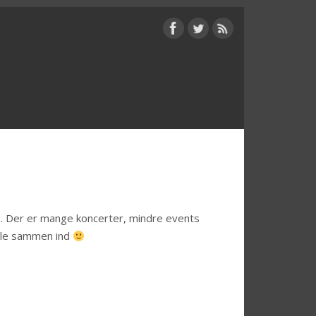
ave. Der er mange koncerter, mindre events
alle sammen ind