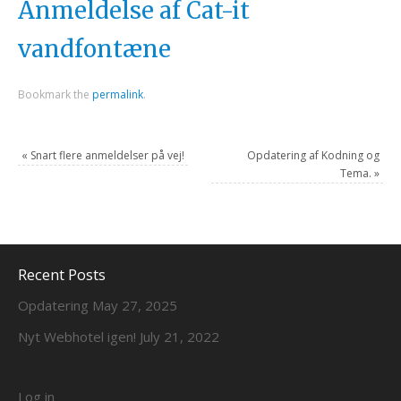
Anmeldelse af Cat-it
vandfontæne
Bookmark the
permalink
.
«
Snart flere anmeldelser på vej!
Opdatering af Kodning og
Tema.
»
Recent Posts
Opdatering
May 27, 2025
Nyt Webhotel igen!
July 21, 2022
Log in