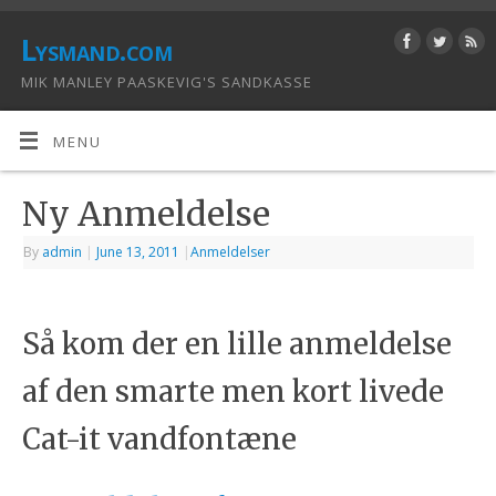
Lysmand.com
MIK MANLEY PAASKEVIG'S SANDKASSE
MENU
Ny Anmeldelse
By
admin
|
June 13, 2011
|
Anmeldelser
Så kom der en lille anmeldelse
af den smarte men kort livede
Cat-it vandfontæne